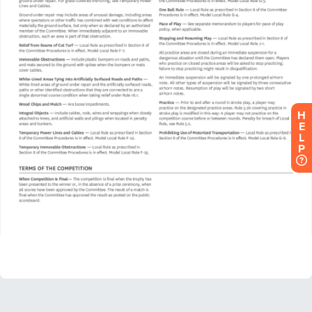
H
E
L
P