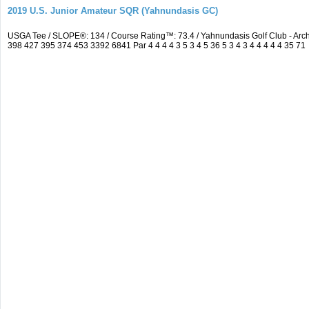
2019 U.S. Junior Amateur SQR (Yahnundasis GC)
USGA Tee / SLOPE®: 134 / Course Rating™: 73.4 / Yahnundasis Golf Club - Ar
398 427 395 374 453 3392 6841 Par 4 4 4 4 3 5 3 4 5 36 5 3 4 3 4 4 4 4 4 35 71